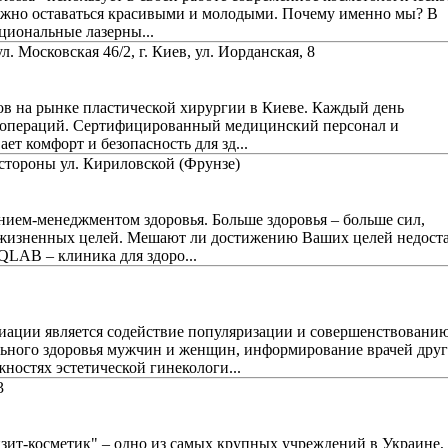
можно оставаться красивыми и молодыми. Почему именно мы? В
циональные лазерны...
 ул. Московская 46/2, г. Киев, ул. Иорданская, 8
ров на рынке пластической хирургии в Киеве. Каждый день
 операций. Сертифицированный медицинский персонал и
ет комфорт и безопасность для зд...
о стороны ул. Кириловской (Фрунзе)
ием-менеджментом здоровья. Больше здоровья – больше сил,
 жизненных целей. Мешают ли достижению Ваших целей недост
B – клиника для здоро...
иации является содействие популяризации и совершенствовани
льного здоровья мужчин и женщин, информирование врачей дру
ностях эстетической гинекологи...
3
ит-косметик" – одно из самых крупных учреждений в Украине,