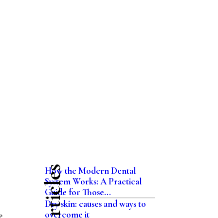
How the Modern Dental
System Works: A Practical
Guide for Those...
Dry skin: causes and ways to
overcome it
е