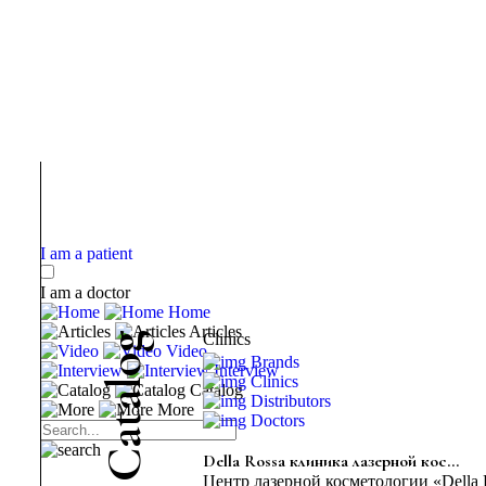
I am a patient
I am a doctor
Home
Articles
g
Clinics
Video
o
Brands
Interview
Clinics
l
Catalog
a
Distributors
More
t
Doctors
a
C
Della Rossa клиника лазерной кос...
Центр лазерной косметологии «Della 