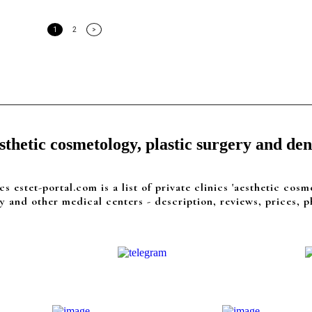
1
2
>
thetic cosmetology, plastic surgery and dent
cs estet-portal.com is a list of private clinics 'aesthetic cosm
y and other medical centers - description, reviews, prices, p