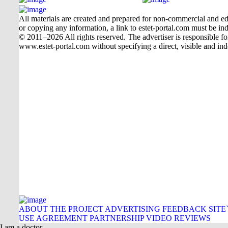
All materials are created and prepared for non-commercial and edu
or copying any information, a link to estet-portal.com must be ind
© 2011–2026 All rights reserved. The advertiser is responsible for t
www.estet-portal.com without specifying a direct, visible and ind
ABOUT THE PROJECT
ADVERTISING
FEEDBACK
SITE
USE AGREEMENT
PARTNERSHIP
VIDEO REVIEWS
I am a doctor