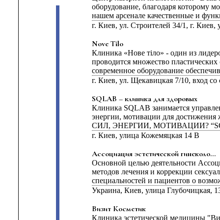
оборудование, благодаря которому 
нашем арсенале качественные и функ
г. Киев, ул. Строителей 34/1, г. Киев,
Nove Tilo
Клиника «Нове тіло» - один из лиде
проводится множество пластических
современное оборудование обеспечива
г. Киев, ул. Щекавицкая 7/10, вход с
SQLAB – клиника для здоровых
Клиника SQLAB занимается управлен
энергии, мотивации для достижения
СИЛ, ЭНЕРГИИ, МОТИВАЦИИ? “SQLA
г. Киев, улица Кожемяцкая 14 В
Ассоциация эстетической гинеколо...
Основной целью деятельности Ассоц
методов лечения и коррекции сексуа
специальностей и пациентов о возмож
Украина, Киев, улица Глубочицкая, 1
Визит Косметик
Клиника эстетической медицины "Виз