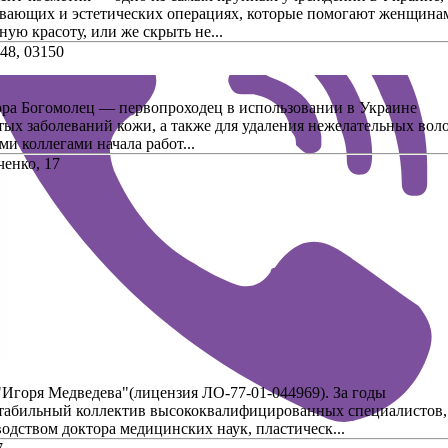
вающих и эстетических операциях, которые помогают женщина
ую красоту, или же скрыть не...
 48, 03150
ора Богомолец — первопроходец в использовании в Украине
тых заболеваний кожи, а также для удаления нежелательных воло
и коллегами начала работ...
ченко, 17
Игоря Медведева"(лицензия ЛО-77-01-044969). За годы
стабильный коллектив высококвалифицированных специалистов,
дством доктора медицинских наук, пластическ...