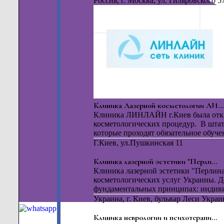
Россия, г. Москва, ул. Гиляровского 5
Клиника Лазерной косметологии ЛИ...
Клиника ЛИНЛАЙН г.Киев была откры
косметологических процедур. В штат
которые проходят обязательное обуче
Г.Киев, ул.Пушкинская 11
Клиника лазерной эстетики "Перли...
Клиника лазерной эстетики "Перлина
косметологических услуг Украины. Д
фундаментальных принципах: индивид
Украина, г. Киев, бульвар Леси Украи
Клиника неврологии и психотерапи...