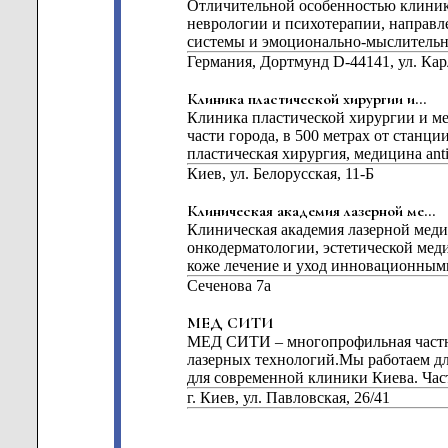
Отличительной особенностью клиник
неврологии и психотерапии, направ
системы и эмоционально-мыслительно
Германия, Дортмунд D-44141, ул. Кар
Клиника пластической хирургии и...
Клиника пластической хирургии и 
части города, в 500 метрах от станц
пластическая хирургия, медицина anti-
Киев, ул. Белорусская, 11-Б
Клиническая академия лазерной ме...
Клиническая академия лазерной мед
онкодерматологии, эстетической мед
коже лечение и уход инновационными
Сеченова 7а
МЕД СИТИ
МЕД СИТИ – многопрофильная частн
лазерных технологий.Мы работаем дл
для современной клиники Киева. Ча
г. Киев, ул. Павловская, 26/41