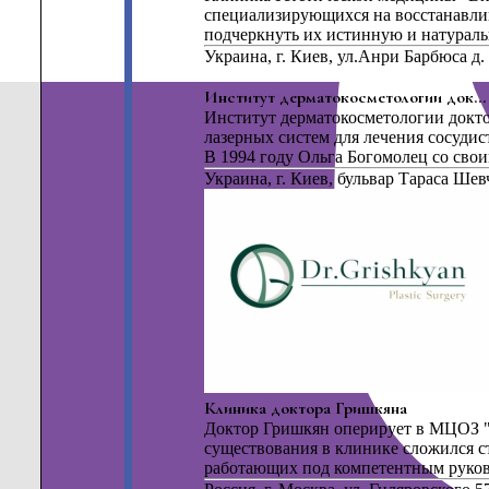
специализирующихся на восстанавли
подчеркнуть их истинную и натуральн
Украина, г. Киев, ул.Анри Барбюса д.
Институт дерматокосметологии док...
Институт дерматокосметологии докт
лазерных систем для лечения сосудис
В 1994 году Ольга Богомолец со своим
Украина, г. Киев, бульвар Тараса Шев
Клиника доктора Гришкяна
Доктор Гришкян оперирует в МЦОЗ "
существования в клинике сложился 
работающих под компетентным руково