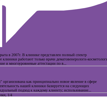
7
та в 2007г. В клинике представлен полный спектр
е клиники работают только врачи дематовенерологи-косметолог
ние и многоуровневые аттестации по в...
" организована как принципиально новое явление в сфере
еятельность нашей клиники базируется на следующих
уальный подход к каждому клиенту; использование...
нки, 1/4