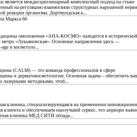
и является междисциплинарный комплексный подход на стыке
ленный на регуляцию взаимосвязи структурных нарушений нерв
й реакции организма. Дортмундская к...
ла Маркса 66
медицины омоложения «АНА-КОСМО» находится в историческо
ии метро «Лукьяновская». Основные направления здесь ―
age и косметоло...
ицины (CALM) — это команда профессионалов в сфере
ицины и дерматокосметологии. Основная задача – обеспечить ва
 лазерными методиками, чтоб...
ая клиника, специализирующаяся на применении инновационн
я клиента и обеспечиваем наилучший сервис, что априори важн
стная клиника МЕД СИТИ облада...