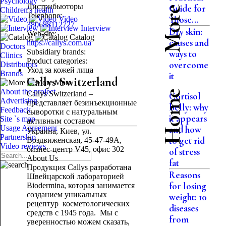
Psychology
Дистрибьюторы
Guide for
Children's health
Telephone:
Those...
Video
380688112727
Interview
Dry skin:
Web-site:
Catalog
causes and
https://callys.com.ua
Doctors
Subsidiary brands:
ways to
Clinics
Product categories:
overcome
Distributors
Уход за кожей лица
Brands
it
Callys Switzerland
More
About the project
Home
Callys Switzerland –
Cortisol
Advertising
представляет безинъекционные
belly: why
Feedback
сыворотки с натуральным
it appears
Site `s map
активным составом
Usage Agreement
and how
Украина, Киев, ул.
Partnership
to get rid
Воздвиженская, 45-47-49А,
Video reviews
бизнес-центр V45, офис 302
of stress
About Us
fat
Продукция Callys разработана
Reasons
Швейцарской лабораторией
for losing
Biodermina, которая занимается
созданием уникальных
weight: 10
рецептур косметологических
diseases
средств с 1945 года. Мы с
from
уверенностью можем сказать,