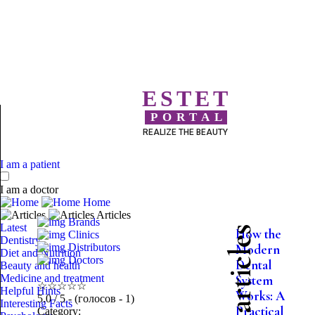
ESTET
PORTAL
REALIZE THE BEAUTY
I am a patient
I am a doctor
Home
Articles
Brands
Latest
More articles
How the
Clinics
Dentistry
Distributors
Modern
Diet and Nutrition
Doctors
Dental
Beauty and health
Medicine and treatment
System
☆
☆
☆
☆
☆
Helpful Hints
Works: A
5.0
/ 5 - (голосов - 1)
Interesting Facts
Practical
Category: