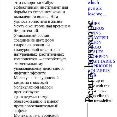
which
что сыворотки Callys –
эффективный инструмент для
people
борьбы со старением кожи и
lose we...
выпадением волос. Нам
удалось воплотить в жизнь
Beauty horoscope
ARIES
мечту о контроле над временем
TAURUS
без инъекций.
TWINS
Уникальный состав –
CRAYFISH
соединение двух форм
A LION
гидролизированной
VIRGO
гиалуроновой кислоты и
SCALES
натуральных растительных
SCORPION
компонентов – способствует
SAGITTARIUS
моментальному
CAPRICORN
увлажняющему действию и
AQUARIUS
лифтинг эффекту:
FISH
Молекулы гиалуроновой
Stay up to
кислоты с высокой
date with the
молекулярной массой
latest news
препятствуют
subscribe to
трансдермальному
the newsletter
обезвоживанию и имеют
противовоспалительный
эффект.
Молекулы гиалуроновой