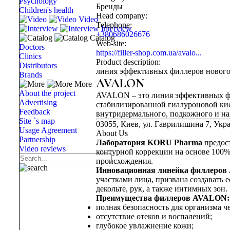
Psychology
Бренды
Children's health
Head company:
Video
Telephone:
Interview
+380686026676
Catalog
Web-site:
Doctors
https://filler-shop.com.ua/avalo...
Clinics
Product description:
Distributors
линия эффективных филлеров нового
Brands
AVALON
More
About the project
AVALON – это линия эффективных фи
Advertising
стабилизированной гиалуроновой кис
Feedback
внутридермального, подкожного и на
Site `s map
03055, Киев, ул. Гаврилишина 7, Укр
Usage Agreement
About Us
Partnership
Лаборатория KORU Pharma
предос
Video reviews
контурной коррекции на основе 100
происхождения.
Инновационная линейка филлеро
участками лица, призвана создавать
декольте, рук, а также интимных зон.
Преимущества филлеров AVALON:
полная безопасность для организма ч
отсутствие отеков и воспалений;
глубокое увлажнение кожи;