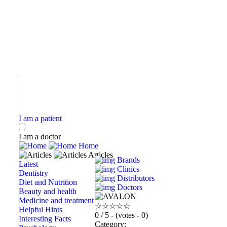
I am a patient
I am a doctor
Home
Articles
Brands
Latest
Clinics
Dentistry
Distributors
Diet and Nutrition
Doctors
Beauty and health
Medicine and treatment
☆
☆
☆
☆
☆
Helpful Hints
0
/ 5 - (votes - 0)
Interesting Facts
Category: