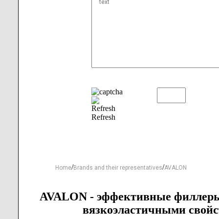
Refresh
/
/
Home
Brands and their representatives
AVALON
AVALON - эффективные филлеры 
вязкоэластичными свойст