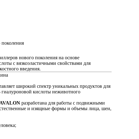
 поколения
ллеров нового поколения на основе
лоты с вязкоэластичными свойствами для
костного введения.
аина
тавляет широкий спектр уникальных продуктов для
% гиалуроновой кислоты неживотного
в AVALON
разработана для работы с подвижными
 естественные и изящные формы и объемы лица, шеи,
еловека;