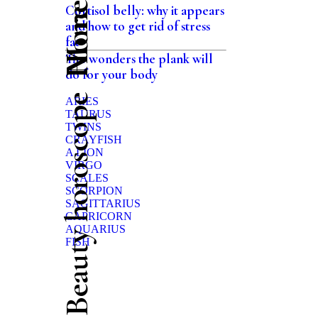
Home
Cortisol belly: why it appears
and how to get rid of stress
fat
The wonders the plank will
do for your body
Beauty horoscope
ARIES
TAURUS
TWINS
CRAYFISH
A LION
VIRGO
SCALES
SCORPION
SAGITTARIUS
CAPRICORN
AQUARIUS
FISH