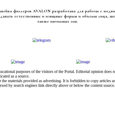
инейка филлеров AVALON разработана для работы с подв
здавать естественные и изящные формы и объемы лица, шеи
также интимных зон.
cational purposes of the visitors of the Portal. Editorial opinion does
icated as a source.
he materials provided as advertising. It is forbidden to copy articles and
exed by search engines link directly above or below the content source.