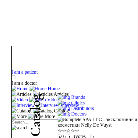
I am a patient
I am a doctor
Home
Articles
g
Brands
Video
o
Clinics
Interview
Distributors
l
Catalog
a
Doctors
More
t
a
C
☆
☆
☆
☆
☆
5.0
/ 5 - (votes - 1)