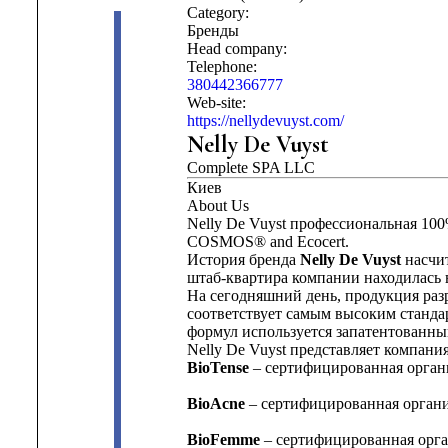
Category:
Бренды
Head company:
Telephone:
380442366777
Web-site:
https://nellydevuyst.com/
Nelly De Vuyst
Complete SPA LLC
Киев
About Us
Nelly De Vuyst профессиональная 100
COSMOS® and Ecocert.
История бренда
Nelly De Vuyst
насчит
штаб-квартира компании находилась 
На сегодняшний день, продукция разр
соответствует самым высоким станда
формул используется запатентованный
Nelly De Vuyst представляет компани
BioTense
– сертифицированная орган
BioAcne
– сертифицированная органи
BioFemme
– сертифицированная орг