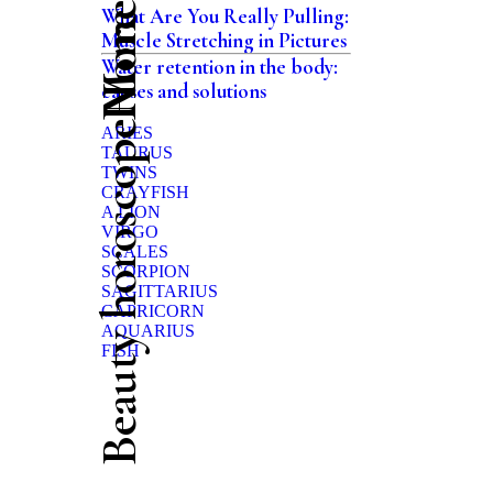
Home
What Are You Really Pulling:
Muscle Stretching in Pictures
Water retention in the body:
causes and solutions
Beauty horoscope
ARIES
TAURUS
TWINS
CRAYFISH
A LION
VIRGO
SCALES
SCORPION
SAGITTARIUS
CAPRICORN
AQUARIUS
FISH